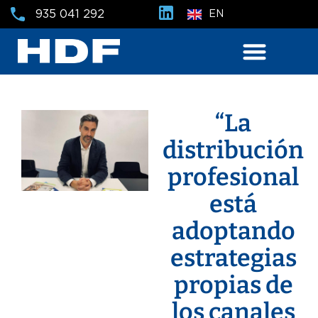
935 041 292
EN
“La
distribución
profesional
está
adoptando
estrategias
propias de
los canales